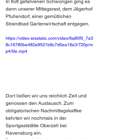
In flott gefahrenen Schwüngen ging es 
dann unserer Mittagsrast, dem Jägerhof 
Pfullendorf, einer gemütlichen 
Strandbad Gartenwirtschaft entgegen. 
https://video.wixstatic.com/video/6a80f0_7a3
8c16780be482e9521b8c7d0ea18e3/720p/m
p4/file.mp4
Dort ließen wir uns reichlich Zeit und 
genossen den Austausch. Zum 
obligatorischen Nachmittagskaffee 
kehrten wir nochmals in der 
Sportgaststätte Oberzell bei 
Ravensburg ein. 