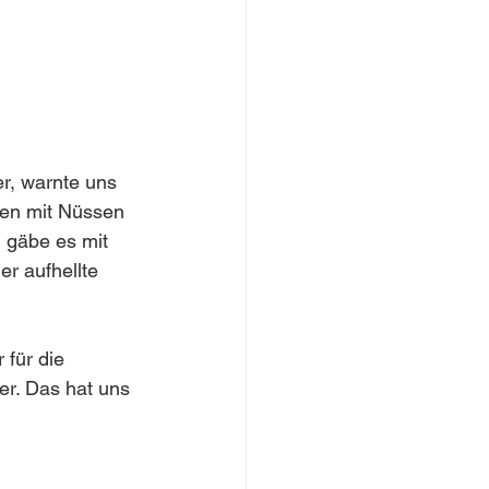
r, warnte uns 
hen mit Nüssen 
n gäbe es mit 
r aufhellte 
 für die 
er. Das hat uns 