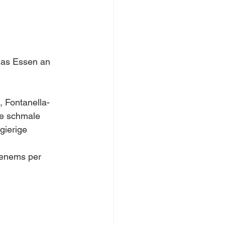
das Essen an 
 Fontanella- 
ne schmale 
gierige 
henems per 