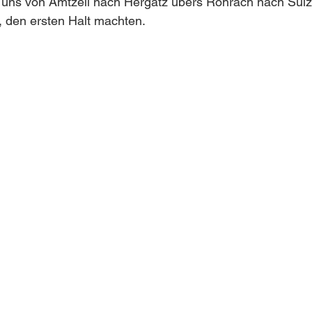
 uns von Amtzell nach Hergatz übers Rohrach nach Sulz
, den ersten Halt machten.