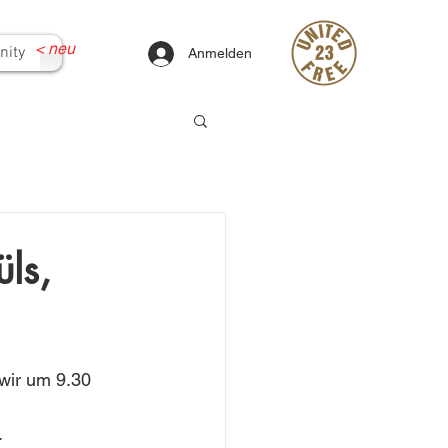
<
neu
ity
Anmelden
ls,
wir um 9.30 
.