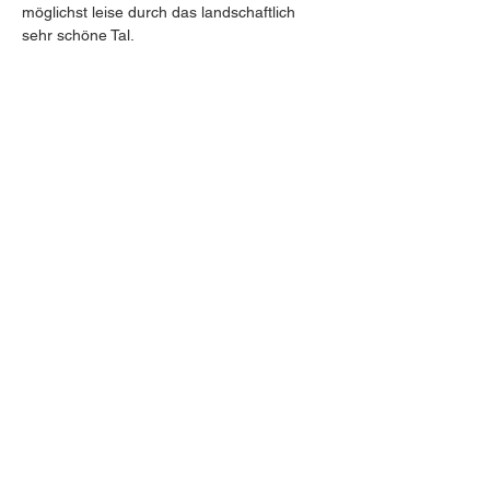
möglichst leise durch das landschaftlich 
sehr schöne Tal.
In der Nähe von Reutte genießen wir dann 
den Mittagstisch in der bärigen Lokalität. 
Die "
", bei Musau. Ein nettes kleines 
Gasthaus mit Biergarten.
Bärenfalle
Der Rückweg geht dann übers bayerische 
zum württembergischen Allgäu. 
Selbstverständlich wird dann auch nicht der 
Kaffee ausgelassen. Wo wir diesen 
einnehmen, wird noch eine Überraschung 
des Tages.
Weiterlesen >
Kontakt zu uns