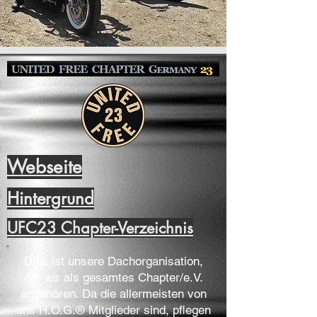
Webseite
Hintergrund
UFC23 Chapter-Verzeichnis
Dies ist unsere Dachorganisation,
der wir als gesamtes Chapter/e.V.
angehören. Da die allermeisten von
uns H.O.G.® Mitglieder sind, pflegen