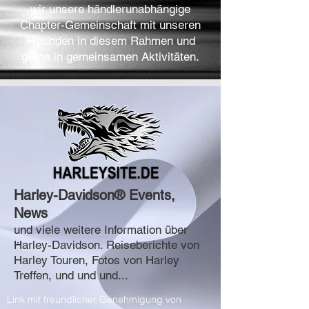
wir unsere händlerunabhängige
Chapter-Gemeinschaft mit unseren
Freunden in diesem Rahmen und
gerne in gemeinsamen Aktivitäten.
Harley-Davidson® Events,
News
und viele weitere Information über
...
Harley-Davidson. Reiseberichte von
Harley Touren, Fotos von Harley
Treffen, und und und...
Link mit freundlicher Genehmigung von