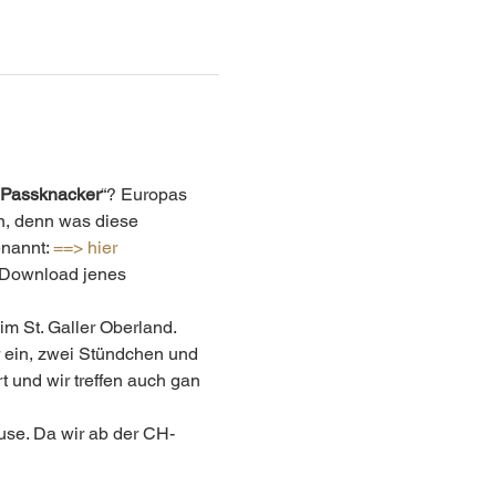
Passknacker
“? Europas 
n, denn was diese 
nannt: 
==> hier
n Download jenes 
m St. Galler Oberland.
r ein, zwei Stündchen und 
t und wir treffen auch gan 
se. Da wir ab der CH-