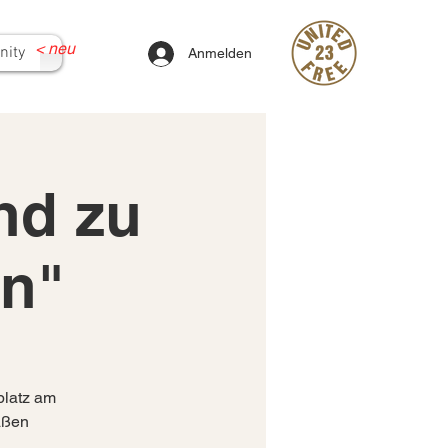
<
neu
ity
Anmelden
and zu
rn"
platz am
aßen