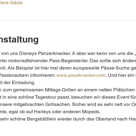
tere Gäste
nstaltung
 von uns Disneys Panzerknacker. A aber wer kenn von uns die „
er motorradfahrender Pass-Begeisterter. Das sollte sich änder
toll. Als Beispiel ist hier mal deren europaweite Pässe-Suche ge
Passknackern informieren: 
www.passknacker.com
. Und hier ei
it der Einladung.
ch zum gemeinsamen Mittags-Grillen an einem netten Plätzchen i
kt in eine schöne Tagestour passt, besuchen wir dieses Event fü
sere mitgebrachten Grillsachen. Sicher wird es sehr nett vor Or
nnte, egal ob auf Harleys oder anderen Mopeds. 
sehr schöne Bergsträßlein wieder durch das Oberland nach Hau