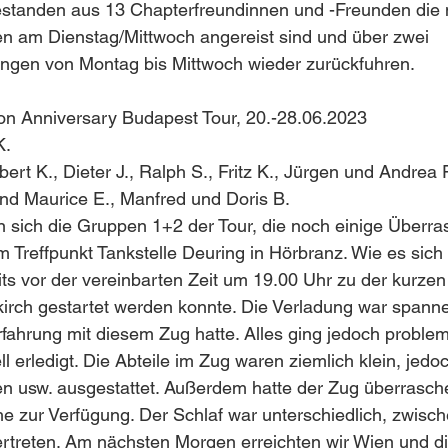
standen aus 13 Chapterfreundinnen und -Freunden die 
en am Dienstag/Mittwoch angereist sind und über zwei 
gen von Montag bis Mittwoch wieder zurückfuhren.
on Anniversary Budapest Tour, 20.-28.06.2023
K.
ert K., Dieter J., Ralph S., Fritz K., Jürgen und Andrea 
 und Maurice E., Manfred und Doris B.
n sich die Gruppen 1+2 der Tour, die noch einige Überr
am Treffpunkt Tankstelle Deuring in Hörbranz. Wie es sich
its vor der vereinbarten Zeit um 19.00 Uhr zu der kurzen
dkirch gestartet werden konnte. Die Verladung war spann
fahrung mit diesem Zug hatte. Alles ging jedoch problem
 erledigt. Die Abteile im Zug waren ziemlich klein, jedoc
 usw. ausgestattet. Außerdem hatte der Zug überrasch
e zur Verfügung. Der Schlaf war unterschiedlich, zwische
vertreten. Am nächsten Morgen erreichten wir Wien und d