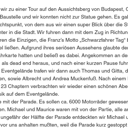
 wir zu einer Tour auf den Aussichtsberg von Budapest, G
 Baustelle und wir konnten nicht zur Statue gehen. Es g
chtspunkt, von dem aus wir einen super Blick über die St
ter in die Stadt. Wir fuhren dann mit dem Zug in Richtu
en die Einzigen, die Franz’s Motto „Schwarzfahrer Tag“
el ließen. Aufgrund ihres seriösen Aussehens glaubte de
ahrkarte hatten und beließ es dabei. Angekommen an der
nn als dead end heraus, und nach einer kurzen Pause fuhr
m Eventgelände trafen wir dann auch Thomas und Gitta, d
ren, sowie Albrecht und Andrea Muckenfuß. Nach einem F
 23 Chaptern verbrachten wir wieder einen schönen Aben
ik auf dem Eventgelände.
 mit der Parade. Es sollen ca. 6000 Motorräder gewesen 
n. Michael und Maurice waren mit von der Partie, alle 
ungefähr der Hälfte der Parade entdeckten wir Michael 
 vor uns anhalten mußten, weil die Parade kurz gestoppt