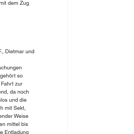
mit dem Zug 
F., Dietmar und 
aschungen 
 gehört so 
 Fahrt zur 
end, da noch 
los und die 
h mit Sekt, 
ender Weise 
n mittel bis 
ie Entladung 