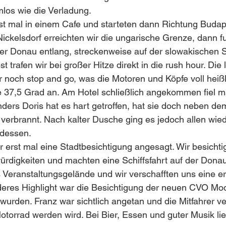
los wie die Verladung.
st mal in einem Cafe und starteten dann Richtung Budap
ckelsdorf erreichten wir die ungarische Grenze, dann fu
er Donau entlang, streckenweise auf der slowakischen S
 trafen wir bei großer Hitze direkt in die rush hour. Die 
r noch stop and go, was die Motoren und Köpfe voll heißl
e 37,5 Grad an. Am Hotel schließlich angekommen fiel m
ers Doris hat es hart getroffen, hat sie doch neben de
verbrannt. Nach kalter Dusche ging es jedoch allen wied
ndessen.
erst mal eine Stadtbesichtigung angesagt. Wir besichtig
ürdigkeiten und machten eine Schiffsfahrt auf der Dona
 Veranstaltungsgelände und wir verschafften uns eine er
eres Highlight war die Besichtigung der neuen CVO Mode
 wurden. Franz war sichtlich angetan und die Mitfahrer v
otorrad werden wird. Bei Bier, Essen und guter Musik li