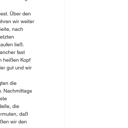
est. Über den 
hren wir weiter 
eite, nach 
letzten 
aufen ließ. 
ancher fast 
m heißen Kopf 
er gut und wir 
ten die 
u. Nachmittags 
ste 
lle, die 
ermuten, daß 
eßen wir den 