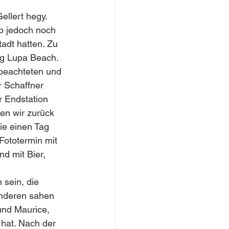
ellert hegy. 
ab jedoch noch 
adt hatten. Zu 
ng Lupa Beach. 
 beachteten und 
r Schaffner 
 Endstation 
en wir zurück 
ie einen Tag 
ototermin mit 
d mit Bier, 
sein, die 
anderen sahen 
und Maurice, 
 hat. Nach der 