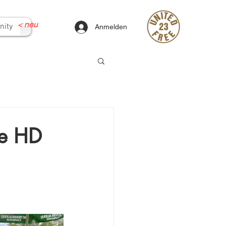
<
neu
ity
Anmelden
re HD