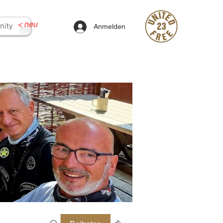
<
neu
ity
Anmelden