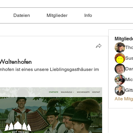
Dateien
Mitglieder
Info
Mitglied
Th
Sus
Waltenhofen
Dan
hofen ist eines unsere Lieblingsgasthäuser im 
Mic
Git
Alle Mit