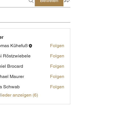
Beitreten
er
omas Kühefuß
Folgen
i Röstzwiebele
Folgen
iel Brocard
Folgen
hael Maurer
Folgen
ta Schwab
Folgen
glieder anzeigen (6)